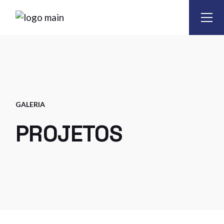
Skip
to
the
content
GALERIA
PROJETOS